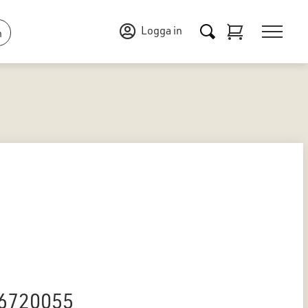
Logga in
n
 6720055