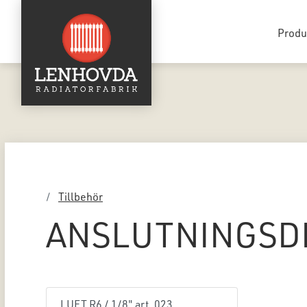
Produ
Tillbehör
ANSLUTNINGSD
LUFT R6 / 1/8" art. 023.